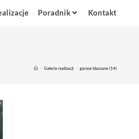
alizacje
Poradnik
Kontakt
>
Galeria realizacji
>
garaże blaszane (14)