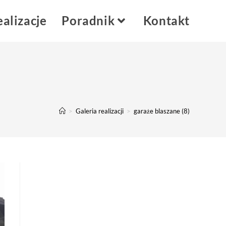
alizacje
Poradnik
Kontakt
>
Galeria realizacji
>
garaże blaszane (8)