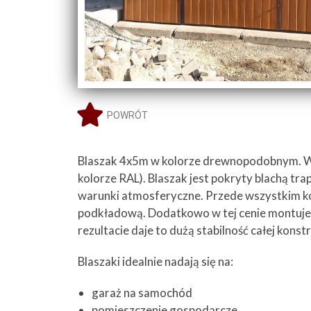
POWRÓT
Blaszak 4x5m w kolorze drewnopodobnym. W t
kolorze RAL). Blaszak jest pokryty blachą t
warunki atmosferyczne. Przede wszystkim k
podkładową. Dodatkowo w tej cenie montujem
rezultacie daje to dużą stabilność całej ko
Blaszaki idealnie nadają się na:
garaż na samochód
pomieszczenie gospodarcze