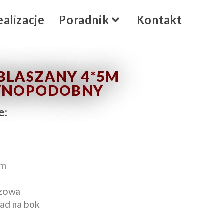
ealizacje
Poradnik
Kontakt
BLASZANY 4*5M
WNOPODOBNY
e:
9m
ezowa
ad na bok