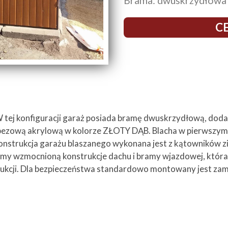
Brama: dwuskrzydłowa
CE
ej konfiguracji garaż posiada bramę dwuskrzydłową, dodat
rapezową akrylową w kolorze ZŁOTY DĄB. Blacha w pierwszym
onstrukcja garażu blaszanego wykonana jest z kątowników 
y wzmocnioną konstrukcje dachu i bramy wjazdowej, która 
nstrukcji. Dla bezpieczeństwa standardowo montowany jest za