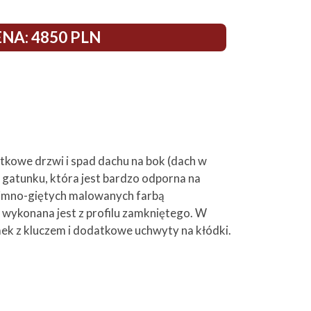
NA: 4850 PLN
kowe drzwi i spad dachu na bok (dach w
 gatunku, która jest bardzo odporna na
zimno-giętych malowanych farbą
wykonana jest z profilu zamkniętego. W
mek z kluczem i dodatkowe uchwyty na kłódki.