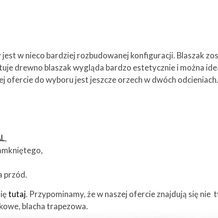
jest w nieco bardziej rozbudowanej konfiguracji. Blaszak z
mituje drewno blaszak wygląda bardzo estetycznie i można id
zej ofercie do wyboru jest jeszcze orzech w dwóch odcienia
AL
,
zamkniętego,
a przód.
się
tutaj
. Przypominamy, że w naszej ofercie znajdują się nie t
ikowe, blacha trapezowa.