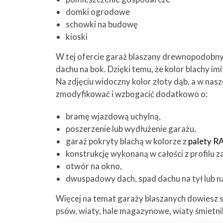
domki ogrodowe
schowki na budowę
kioski
W tej ofercie garaż blaszany drewnopodobny 
dachu na bok. Dzięki temu, że kolor blachy i
Na zdjęciu widoczny kolor złoty dąb, a w nas
zmodyfikować i wzbogacić dodatkowo o:
bramę wjazdową uchylną,
poszerzenie lub wydłużenie garażu,
garaż pokryty blachą w kolorze z
palety R
konstrukcję wykonaną w całości z profilu 
otwór na okno,
dwuspadowy dach, spad dachu na tył lub n
Więcej na temat garaży blaszanych dowiesz 
psów, wiaty, hale magazynowe, wiaty śmietn