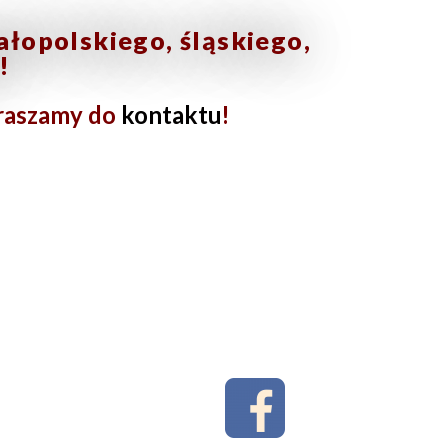
łopolskiego, śląskiego,
!
praszamy do
kontaktu
!